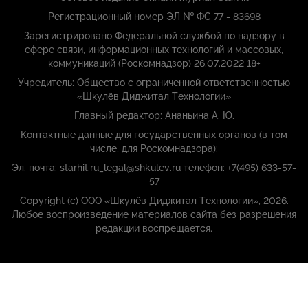
Регистрационный номер ЭЛ № ФС 77 - 83698
Зарегистрировано Федеральной службой по надзору в
сфере связи, информационных технологий и массовых,
коммуникаций (Роскомнадзор) 26.07.2022 18+
Учредитель: Общество с ограниченной ответственностью
«Шкулёв Диджитал Технологии»
Главный редактор: Ананьина А. Ю.
Контактные данные для государственных органов (в том
числе, для Роскомнадзора):
Эл. почта: starhit.ru_legal@shkulev.ru телефон: +7(495) 633-57-
57
Copyright (с) ООО «Шкулёв Диджитал Технологии», 2026.
Любое воспроизведение материалов сайта без разрешения
редакции воспрещается.