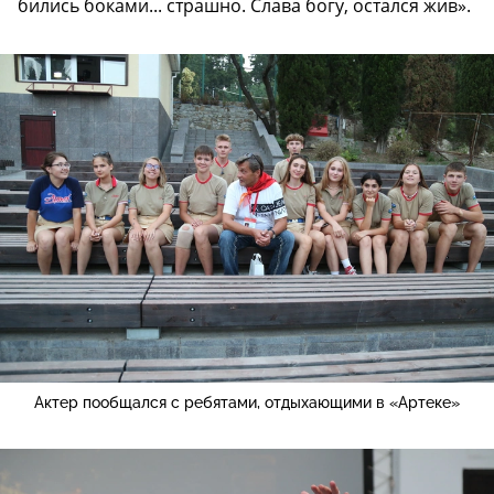
бились боками... страшно. Слава богу, остался жив».
Актер пообщался с ребятами, отдыхающими в «Артеке»