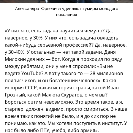
Александра Юрьевича удивляют кумиры молодого
поколения
«У них что, есть задача научиться чему-то? Да,
наверное, у 30%. У них что, есть задача овладеть
какой-нибудь серьезной профессией? Да, наверное,
у 30-40%. У остальных — нет такой задачи. Даня
Милохин для них — бог. Когда я проходил по ряду
между ребятами, они у меня спросили: «Вы не
ведете YouTube? А вот у такого-то — 28 миллионов
подписчиков, и он богатейший человек». Какая
история СССР, какая история страны, какой Иван
Грозный, какой Малюта Скуратов, о чем вы?
Бороться с этим невозможно. Это время такое, а я,
старпер, должен, видимо, просто смириться. В наше
время таких понятий не было, и я до сих пор не
понимаю, как это. Мы хотели поступить в институт. У
нас было либо ПТУ, учеба, либо армия».