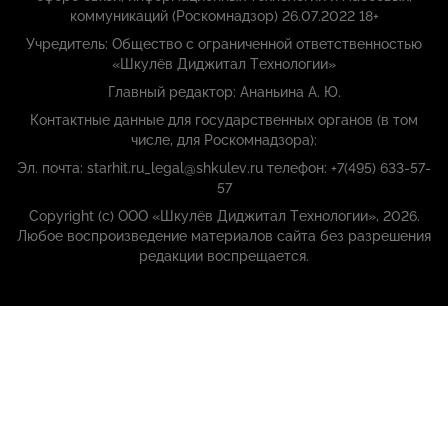
коммуникаций (Роскомнадзор) 26.07.2022 18+
Учредитель: Общество с ограниченной ответственностью
«Шкулёв Диджитал Технологии»
Главный редактор: Ананьина А. Ю.
Контактные данные для государственных органов (в том
числе, для Роскомнадзора):
Эл. почта: starhit.ru_legal@shkulev.ru телефон: +7(495) 633-57-
57
Copyright (с) ООО «Шкулёв Диджитал Технологии», 2026.
Любое воспроизведение материалов сайта без разрешения
редакции воспрещается.