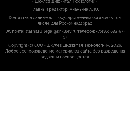
«Шкулёв Диджитал Технологии»
Главный редактор: Ананьина А. Ю.
Контактные данные для государственных органов (в том
числе, для Роскомнадзора):
Эл. почта: starhit.ru_legal@shkulev.ru телефон: +7(495) 633-57-
57
Copyright (с) ООО «Шкулёв Диджитал Технологии», 2026.
Любое воспроизведение материалов сайта без разрешения
редакции воспрещается.