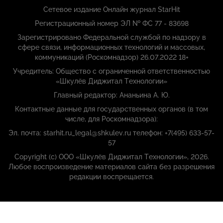
Сетевое издание Онлайн журнал StarHit
Регистрационный номер ЭЛ № ФС 77 - 83698
Зарегистрировано Федеральной службой по надзору в
сфере связи, информационных технологий и массовых,
коммуникаций (Роскомнадзор) 26.07.2022 18+
Учредитель: Общество с ограниченной ответственностью
«Шкулёв Диджитал Технологии»
Главный редактор: Ананьина А. Ю.
Контактные данные для государственных органов (в том
числе, для Роскомнадзора):
Эл. почта: starhit.ru_legal@shkulev.ru телефон: +7(495) 633-57-
57
Copyright (с) ООО «Шкулёв Диджитал Технологии», 2026.
Любое воспроизведение материалов сайта без разрешения
редакции воспрещается.