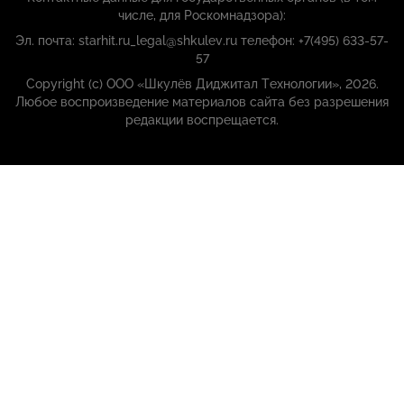
числе, для Роскомнадзора):
Эл. почта: starhit.ru_legal@shkulev.ru телефон: +7(495) 633-57-
57
Copyright (с) ООО «Шкулёв Диджитал Технологии», 2026.
Любое воспроизведение материалов сайта без разрешения
редакции воспрещается.