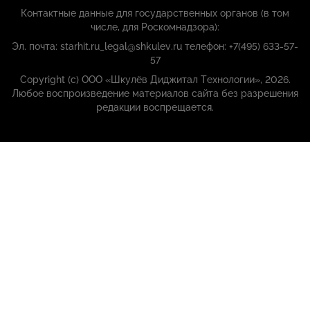
Контактные данные для государственных органов (в том
числе, для Роскомнадзора):
Эл. почта: starhit.ru_legal@shkulev.ru телефон: +7(495) 633-57-
57
Copyright (с) ООО «Шкулёв Диджитал Технологии», 2026.
Любое воспроизведение материалов сайта без разрешения
редакции воспрещается.