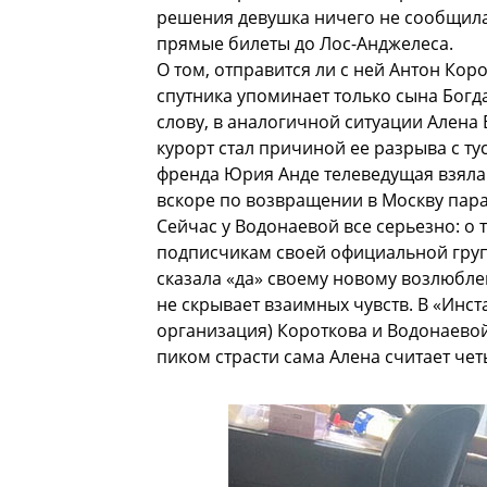
решения девушка ничего не сообщила,
прямые билеты до Лос-Анджелеса.
О том, отправится ли с ней Антон Коро
спутника упоминает только сына Богдан
слову, в аналогичной ситуации Алена 
курорт стал причиной ее разрыва с т
френда Юрия Анде телеведущая взяла с
вскоре по возвращении в Москву пара
Сейчас у Водонаевой все серьезно: о т
подписчикам своей официальной груп
сказала «да» своему новому возлюбле
не скрывает взаимных чувств. В «Инс
организация) Короткова и Водонаево
пиком страсти сама Алена считает чет