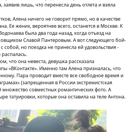
 заявив лишь, что перенесла день отлета и взяла
тков, Алена ничего не говорит прямо, но в качестве
а. Ее жених, вероятнее всего, останется в Москве. К
Водонаева была два года назад, когда отъезд на
усовщиком Славой Пантеровым. А вот следующего бой-
 собой, но поездка не принесла ей удовольствия -
 распалась.
ом, что она невеста, девушка рассказала
пы «ВКонтакте». Именно там Алена призналась, что
нному. Пара проводит вместе все свободное время и
таграмах» (запрещенная в России экстремистская
й множество совместных романтических фото. А
ыре татуировки, которые она оставила на теле Антона.