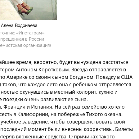
Алена Водонаева
точник:
«Инстаграм»
апрещенная в России
емистская организация)
йшее время, вероятно, будет вынуждена расстаться
стером Антоном Коротковым. Звезда отправляется в
по Америке со своим сыном Богданом. Поездку в США
 таков, что каждое лето она с ребенком отправляется
олностью окунувшись в местный колорит, кухню и
 поездки очень развивают ее сына.
, Франция и Испания. На сей раз семейство хотело
сесть в Калифорнии, на побережье Тихого океана.
 учебное заведение, чтобы совершенствовать свой
в последний момент были внесены коррективы. Билеты
отеряв вложенные средства. О причинах такого