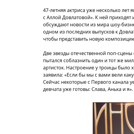
47-летняя актриса уже несколько лет
с Аллой Довлатовой». К ней приходят 
обсуждают новости из мира шоу-бизне
одном из последних выпусков к Довл
чтобы представить новую композицию
Две звезды отечественной поп-сцены 
пытался соблазнить один и тот же м
артисток. Настроение у троицы было 
заявила: «Если бы мы с вами вели как
Сейчас некоторые с Первого канала уе
девчата уже готовы: Слава, Анька и я».