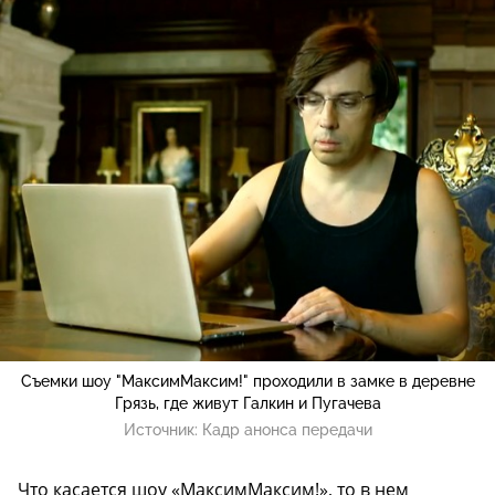
Съемки шоу "МаксимМаксим!" проходили в замке в деревне
Грязь, где живут Галкин и Пугачева
Источник:
Кадр анонса передачи
Что касается шоу «МаксимМаксим!», то в нем