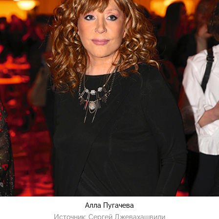
Алла Пугачева
Источник:
Сергей Джевахашвили