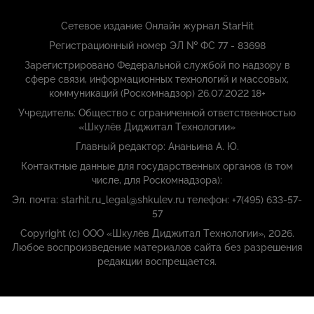
Сетевое издание Онлайн журнал StarHit
Регистрационный номер ЭЛ № ФС 77 - 83698
Зарегистрировано Федеральной службой по надзору в
сфере связи, информационных технологий и массовых,
коммуникаций (Роскомнадзор) 26.07.2022 18+
Учредитель: Общество с ограниченной ответственностью
«Шкулёв Диджитал Технологии»
Главный редактор: Ананьина А. Ю.
Контактные данные для государственных органов (в том
числе, для Роскомнадзора):
Эл. почта: starhit.ru_legal@shkulev.ru телефон: +7(495) 633-57-
57
Copyright (с) ООО «Шкулёв Диджитал Технологии», 2026.
Любое воспроизведение материалов сайта без разрешения
редакции воспрещается.