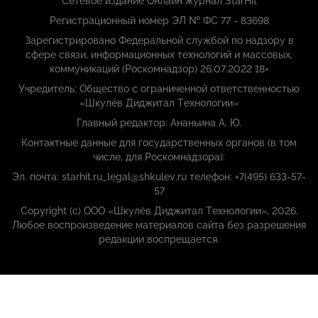
Сетевое издание Онлайн журнал StarHit
Регистрационный номер ЭЛ № ФС 77 - 83698
Зарегистрировано Федеральной службой по надзору в
сфере связи, информационных технологий и массовых,
коммуникаций (Роскомнадзор) 26.07.2022 18+
Учредитель: Общество с ограниченной ответственностью
«Шкулёв Диджитал Технологии»
Главный редактор: Ананьина А. Ю.
Контактные данные для государственных органов (в том
числе, для Роскомнадзора):
Эл. почта: starhit.ru_legal@shkulev.ru телефон: +7(495) 633-57-
57
Copyright (с) ООО «Шкулёв Диджитал Технологии», 2026.
Любое воспроизведение материалов сайта без разрешения
редакции воспрещается.