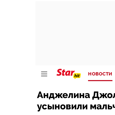
НОВОСТИ
Анджелина Джол
усыновили мальч