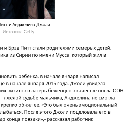
Питт и Анджелина Джоли
Источник:
Getty
 и Брэд Питт стали родителями семерых детей.
ика из Сирии по имени Мусса, который жил в
ыновить ребенка, в начале января написал
е в начале января 2015 года. Джоли увидела
их визитов в лагерь беженцев в качестве посла ООН.
 тяжелой судьбе мальчика, Анджелина не смогла
и крепко обнял ее. «Это был очень эмоциональный
улыбаться. После этого Джоли поцеловала его в
 до конца поездки»,- рассказал работник