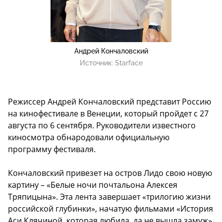
Андрей Кончаловский
Источник:
Starface
Режиссер Андрей Кончаловский представит Россию
на кинофестивале в Венеции, который пройдет с 27
августа по 6 сентября. Руководители известного
киносмотра обнародовали официальную
программу фестиваля.
Кончаловский привезет на остров Лидо
свою новую
картину
– «Белые ночи почтальона Алексея
Тряпицына». Эта лента завершает «трилогию жизни
российской глубинки», начатую фильмами «История
Аси Клячиной, которая любила, да не вышла замуж»