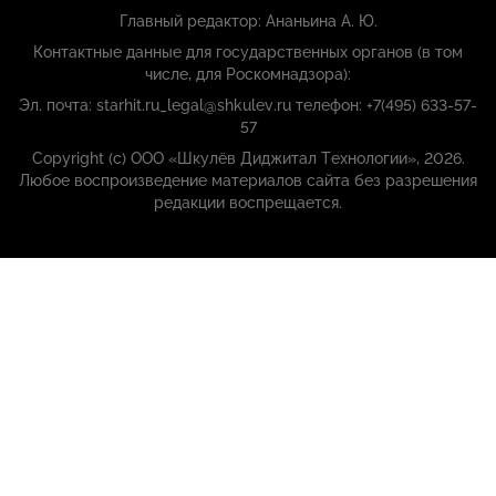
Главный редактор: Ананьина А. Ю.
Контактные данные для государственных органов (в том
числе, для Роскомнадзора):
Эл. почта: starhit.ru_legal@shkulev.ru телефон: +7(495) 633-57-
57
Copyright (с) ООО «Шкулёв Диджитал Технологии», 2026.
Любое воспроизведение материалов сайта без разрешения
редакции воспрещается.