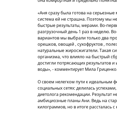
она комфортная и предельно понятна
«Аня сразу была готова на серьезные 
система ей не страшна. Поэтому мы 
быстрые результаты, мерами. Во-перв
разгрузочный день 1 раз в неделю. Во
вариантов мы выбрали только два прод
орешков, овощей , сухофруктов , пол
натуральные жиросжигатели. Такая си
организма, что влияло на быстрый сб
достигли потрясающих результатов и 
воды», - комментирует Мила Гриценко
О своем нелегком пути к идеальным 
социальных сетях: делилась успехами
диетолога рекомендации. Результат н
амбициозные планы Ани. Ведь на старт
килограммов, но в итоге рассталась с