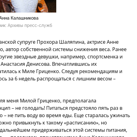
Анна Калашникова
ник:
Архивы пресс-служб
анской супруге Прохора Шаляпина, актрисе Анне
, автор собственной системы снижения веса. Ранее
ругие звездные девушки, например, спортсменка и
 Анастасия Денисова. Впечатлившись их
атилась к Миле Гриценко. Следуя рекомендациям и
ось за 6 недель распрощаться с лишним весом –
для меня Милой Гриценко, предполагала
ип – не голодать! Питаться предстояло пять раз в
 – не пить воду во время еды. Еще старалась ужинать
ложно привыкнуть к такому «расписанию», но
в дальнейшем придерживаться этой системы питания,