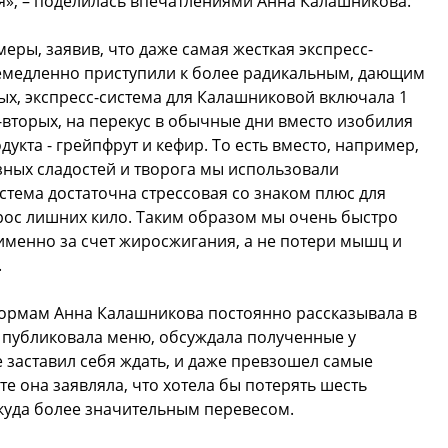
я», – поделилась впечатлениями Анна Калашникова.
меры, заявив, что даже самая жесткая экспресс-
немедленно приступили к более радикальным, дающим
ых, экспресс-система для Калашниковой включала 1
-вторых, на перекус в обычные дни вместо изобилия
укта - грейпфрут и кефир. То есть вместо, например,
езных сладостей и творога мы использовали
стема достаточна стрессовая со знаком плюс для
рос лишних кило. Таким образом мы очень быстро
именно за счет жиросжигания, а не потери мышц и
.
формам Анна Калашникова постоянно рассказывала в
, публиковала меню, обсуждала полученные у
е заставил себя ждать, и даже превзошел самые
е она заявляла, что хотела бы потерять шесть
 куда более значительным перевесом.