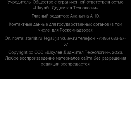
Учредитель: Общество с ограниченной ответственностью
«Шкулёв Диджитал Технологии»
Главный редактор: Ананьина А. Ю.
Контактные данные для государственных органов (в том
числе, для Роскомнадзора):
Эл. почта: starhit.ru_legal@shkulev.ru телефон: +7(495) 633-57-
57
Copyright (с) ООО «Шкулёв Диджитал Технологии», 2026.
Любое воспроизведение материалов сайта без разрешения
редакции воспрещается.