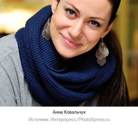
Анна Ковальчук
Источник:
Интерпресс/PhotoXpress.ru