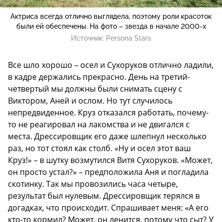
Актриса всегда отлично выглядела, поэтому роли красоток
были ей обеспечены. На фото – звезда в начале 2000-х
Источник:
Persona Stars
Все шло хорошо – осел и Сухоруков отлично ладили,
в кадре держались прекрасно. День на третий-
четвертый мы должны были снимать сцену с
Виктором, Аней и ослом. Но тут случилось
непредвиденное. Круз отказался работать, почему-
то не реагировал на лакомства и не двигался с
места. Дрессировщик его даже шлепнул несколько
раз, но тот стоял как столб. «Ну и осел этот ваш
Круз!» – в шутку возмутился Витя Сухоруков. «Может,
он просто устал?» – предположила Аня и погладила
скотинку. Так мы провозились часа четыре,
результат был нулевым. Дрессировщик терялся в
догадках, что происходит. Спрашивает меня: «А его
кто-то кормил? Может, он ленится, потому что сыт? У