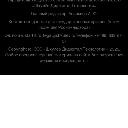
Учредитель: Общество с ограниченной ответственностью
«Шкулёв Диджитал Технологии»
Главный редактор: Ананьина А. Ю.
Контактные данные для государственных органов (в том
числе, для Роскомнадзора):
Эл. почта: starhit.ru_legal@shkulev.ru телефон: +7(495) 633-57-
57
Copyright (с) ООО «Шкулёв Диджитал Технологии», 2026.
Любое воспроизведение материалов сайта без разрешения
редакции воспрещается.