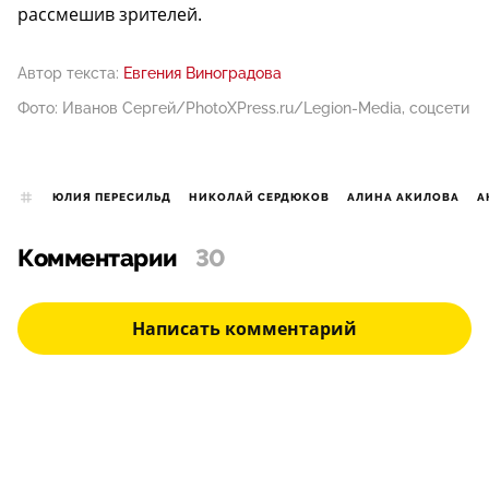
рассмешив зрителей.
Автор текста:
Евгения Виноградова
Фото: Иванов Сергей/PhotoXPress.ru/Legion-Media, соцсети
ЮЛИЯ ПЕРЕСИЛЬД
НИКОЛАЙ СЕРДЮКОВ
АЛИНА АКИЛОВА
А
Комментарии
30
Написать комментарий