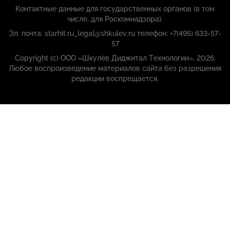
Контактные данные для государственных органов (в том
числе, для Роскомнадзора):
Эл. почта: starhit.ru_legal@shkulev.ru телефон: +7(495) 633-57-
57
Copyright (с) ООО «Шкулёв Диджитал Технологии», 2026.
Любое воспроизведение материалов сайта без разрешения
редакции воспрещается.