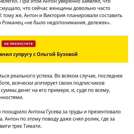
елегко. При этом Антон уверенно заявлял, что
е смущало, что сейчас женщины довольно часто
 тому же, Антон и Виктория планировали составить
а Романец «не было недопонимания, дележек».
НЕ ПРОПУСТИТЕ
внил супругу с Ольгой Бузовой
ться реального успеха. Во всяком случае, последнее
боте, всячески агитирует своих подписчиков
суммы денег на его примере, и, судя по всему,
нностями.
о поощрило Антона Гусева за труды и презентовало
. Антон по этому поводу даже снял ролик, где за
виги трек Тимати.