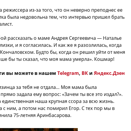
а режиссера из-за того, что он неверно преподнес ее
истка была недовольна тем, что интервью пришел брать
алист.
бой рассказать о маме Андрея Сергеевича — Наталье
зки, и я согласилась. И как же я разозлилась, когда
и Кончаловском. Будто бы, когда он решил уйти от меня
чше бы ты сказал, что моя мама умерла». Кошмар!
ти вы можете в нашем
Telegram
,
ВК
и
Яндекс.Дзен
мизинца за тебя не отдала… Моя мама была
рямо задала ему вопрос: «Зачем ты все это издал?».
 единственная наша крупная ссора за всю жизнь.
 с ним, а потом нас помирил Егор. С тех пор мы в
нила 75-летняя Аринбасарова.