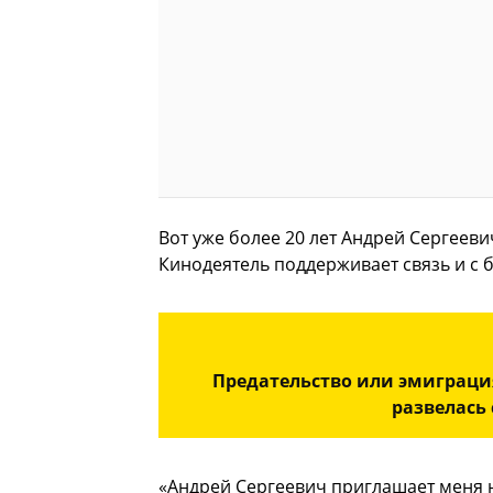
Вот уже более 20 лет Андрей Сергеев
Кинодеятель поддерживает связь и с 
Предательство или эмиграци
развелась
«Андрей Сергеевич приглашает меня н