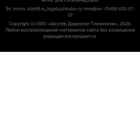
числе, для Роскомнадзора):
Эл. почта: starhit.ru_legal@shkulev.ru телефон: +7(495) 633-57-
57
Copyright (с) ООО «Шкулёв Диджитал Технологии», 2026.
Любое воспроизведение материалов сайта без разрешения
редакции воспрещается.