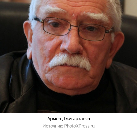
Армен Джигарханян
Источник:
PhotoXPress.ru