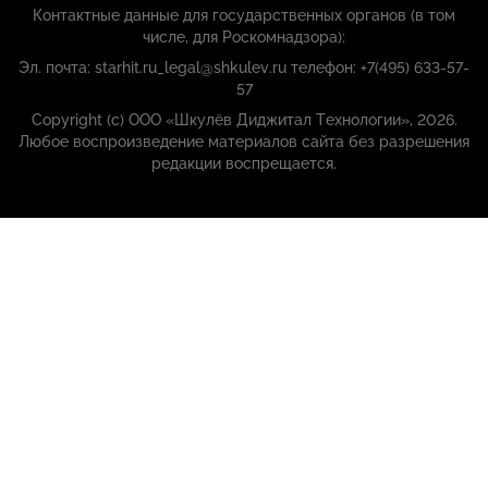
Контактные данные для государственных органов (в том
числе, для Роскомнадзора):
Эл. почта: starhit.ru_legal@shkulev.ru телефон: +7(495) 633-57-
57
Copyright (с) ООО «Шкулёв Диджитал Технологии», 2026.
Любое воспроизведение материалов сайта без разрешения
редакции воспрещается.