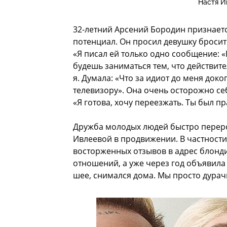
Настя И
32-летний Арсений Бородин признаетс
потенциал. Он просил девушку бросить
«Я писал ей только одно сообщение: 
будешь заниматься тем, что действит
я. Думала: «Что за идиот до меня док
телевизору». Она очень осторожно себя
«Я готова, хочу переезжать. Ты был п
Дружба молодых людей быстро перерос
Ивлеевой в продвижении. В частности,
восторженных отзывов в адрес блонди
отношений, а уже через год объявила 
шее, снимался дома. Мы просто дурач