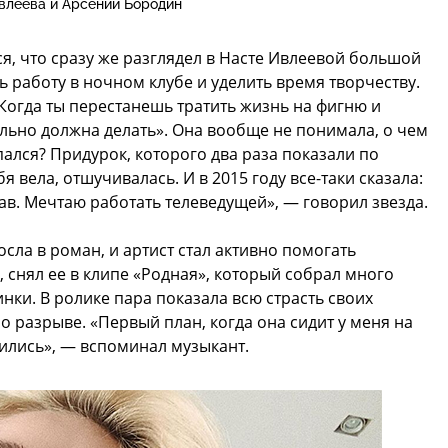
влеева и Арсений Бородин
я, что сразу же разглядел в Насте Ивлеевой большой
 работу в ночном клубе и уделить время творчеству.
«Когда ты перестанешь тратить жизнь на фигню и
ельно должна делать». Она вообще не понимала, о чем
опался? Придурок, которого два раза показали по
 вела, отшучивалась. И в 2015 году все-таки сказала:
рав. Мечтаю работать телеведущей», — говорил звезда.
ла в роман, и артист стал активно помогать
 снял ее в клипе «Родная», который собрал много
нки. В ролике пара показала всю страсть своих
о разрыве. «Первый план, когда она сидит у меня на
ились», — вспоминал музыкант.