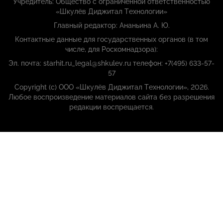
Учредитель: Общество с ограниченной ответственностью
«Шкулёв Диджитал Технологии»
Главный редактор: Ананьина А. Ю.
Контактные данные для государственных органов (в том
числе, для Роскомнадзора):
Эл. почта: starhit.ru_legal@shkulev.ru телефон: +7(495) 633-57-
57
Copyright (с) ООО «Шкулёв Диджитал Технологии», 2026.
Любое воспроизведение материалов сайта без разрешения
редакции воспрещается.