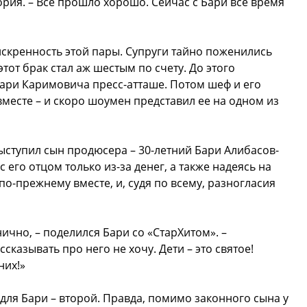
ория. – Все прошло хорошо. Сейчас с Бари все время
 искренность этой пары. Супруги тайно поженились
тот брак стал аж шестым по счету. До этого
ари Каримовича пресс-атташе. Потом шеф и его
вместе – и скоро шоумен представил ее на одном из
ступил сын продюсера – 30-летний Бари Алибасов-
 его отцом только из-за денег, а также надеясь на
по-прежнему вместе, и, судя по всему, разногласия
нично, – поделился Бари со «СтарХитом». –
сказывать про него не хочу. Дети – это святое!
них!»
для Бари – второй. Правда, помимо законного сына у