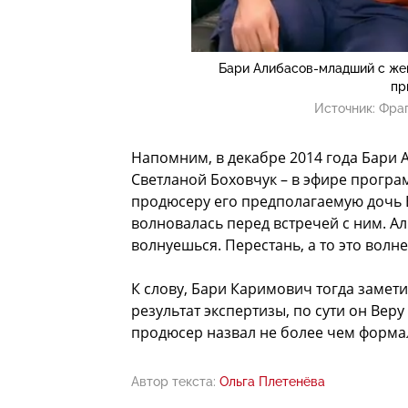
Бари Алибасов-младший с же
пр
Источник:
Фраг
Напомним, в декабре 2014 года Бари 
Светланой Боховчук – в эфире програ
продюсеру его предполагаемую дочь 
волновалась перед встречей с ним. Ал
волнуешься. Перестань, а то это волн
К слову, Бари Каримович тогда замети
результат экспертизы, по сути он Вер
продюсер назвал не более чем форма
Автор текста:
Ольга Плетенёва