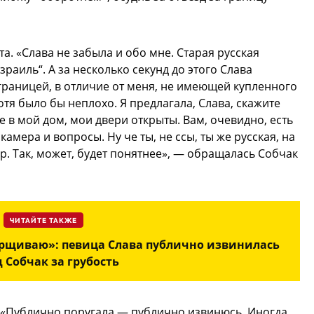
та. «Слава не забыла и обо мне. Старая русская
раиль“. А за несколько секунд до этого Слава
а границей, в отличие от меня, не имеющей купленного
тя было бы неплохо. Я предлагала, Слава, скажите
 в мой дом, мои двери открыты. Вам, очевидно, есть
 камера и вопросы. Ну че ты, не ссы, ты же русская, на
р. Так, может, будет понятнее», — обращалась Собчак
ЧИТАЙТЕ ТАКЖЕ
арщиваю»: певица Слава публично извинилась
 Собчак за грубость
 «Публично поругала — публично извинюсь. Иногда