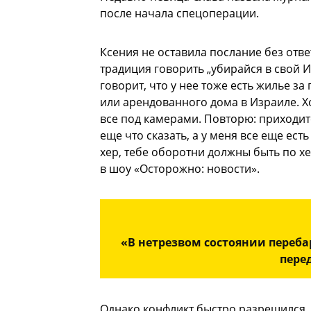
после начала спецоперации.
Ксения не оставила послание без отве
традиция говорить „убирайся в свой Из
говорит, что у нее тоже есть жилье з
или арендованного дома в Израиле. Хо
все под камерами. Повторю: приходите
еще что сказать, а у меня все еще есть
хер, тебе оборотни должны быть по хе
в шоу «Осторожно: новости».
«В нетрезвом состоянии переб
перед
Однако конфликт быстро разрешился.