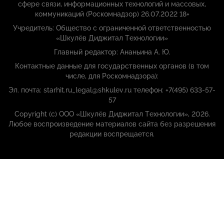
сфере связи, информационных технологий и массовых,
коммуникаций (Роскомнадзор) 26.07.2022 18+
Учредитель: Общество с ограниченной ответственностью
«Шкулёв Диджитал Технологии»
Главный редактор: Ананьина А. Ю.
Контактные данные для государственных органов (в том
числе, для Роскомнадзора):
Эл. почта: starhit.ru_legal@shkulev.ru телефон: +7(495) 633-57-
57
Copyright (с) ООО «Шкулёв Диджитал Технологии», 2026.
Любое воспроизведение материалов сайта без разрешения
редакции воспрещается.