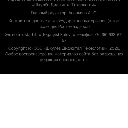
«Шкулёв Диджитал Технологии»
Главный редактор: Ананьина А. Ю.
Контактные данные для государственных органов (в том
числе, для Роскомнадзора):
Эл. почта: starhit.ru_legal@shkulev.ru телефон: +7(495) 633-57-
57
Copyright (с) ООО «Шкулёв Диджитал Технологии», 2026.
Любое воспроизведение материалов сайта без разрешения
редакции воспрещается.