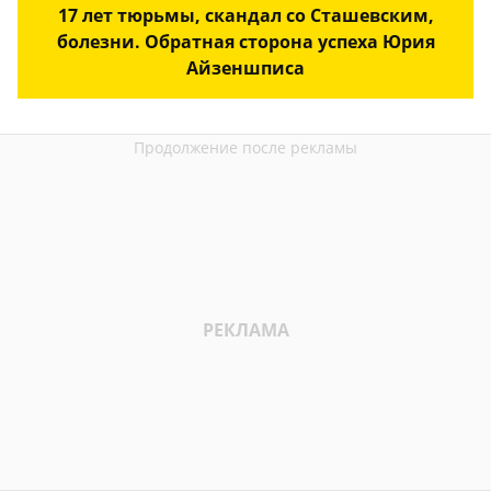
17 лет тюрьмы, скандал со Сташевским,
болезни. Обратная сторона успеха Юрия
Айзеншписа