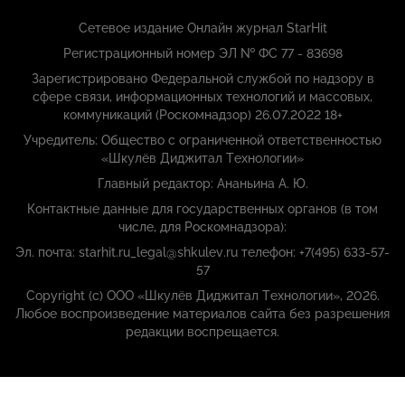
Сетевое издание Онлайн журнал StarHit
Регистрационный номер ЭЛ № ФС 77 - 83698
Зарегистрировано Федеральной службой по надзору в
сфере связи, информационных технологий и массовых,
коммуникаций (Роскомнадзор) 26.07.2022 18+
Учредитель: Общество с ограниченной ответственностью
«Шкулёв Диджитал Технологии»
Главный редактор: Ананьина А. Ю.
Контактные данные для государственных органов (в том
числе, для Роскомнадзора):
Эл. почта: starhit.ru_legal@shkulev.ru телефон: +7(495) 633-57-
57
Copyright (с) ООО «Шкулёв Диджитал Технологии», 2026.
Любое воспроизведение материалов сайта без разрешения
редакции воспрещается.