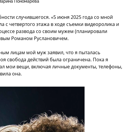
арина Пономарева
бности случившегося. «5 июня 2025 года со мной
а с четвертого этажа в ходе съемки видеоролика и
роцессе развода со своим мужем (планировали
оевым Романом Руслановичем.
ым лицам мой муж заявил, что я пыталась
моя свобода действий была ограничена. Пока я
ал мои вещи, включая личные документы, телефоны,
явила она.