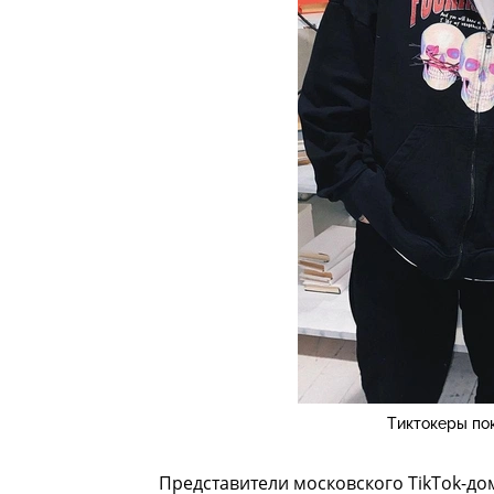
Тиктокеры по
Представители московского TikTok-до