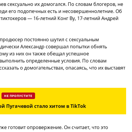
ев сексуально их домогался. По словам блогеров, не
реди его подопечных есть и несовершеннолетние. Об
тиктокеров — 16-летний Конг Ву, 17-летний Андрей
 продюсер постоянно шутил с сексуальным
одически Александр совершал попытки обнять
ому из них он также обещал успешное
 выполнить определенные условия. По словам
сказать о домогательствах, опасаясь, что их выставят
НЕ ПРОПУСТИТЕ
ой Пугачевой стало хитом в TikTok
же готовит опровержение. Он считает, что это