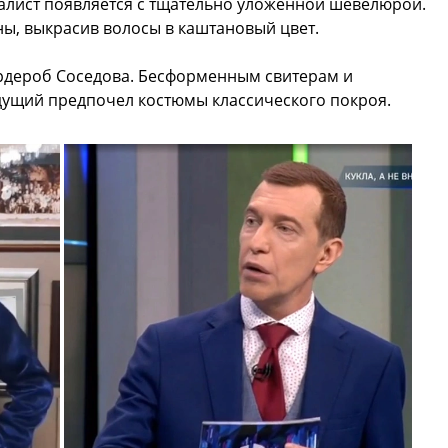
налист появляется с тщательно уложенной шевелюрой.
ины, выкрасив волосы в каштановый цвет.
рдероб Соседова. Бесформенным свитерам и
дущий предпочел костюмы классического покроя.