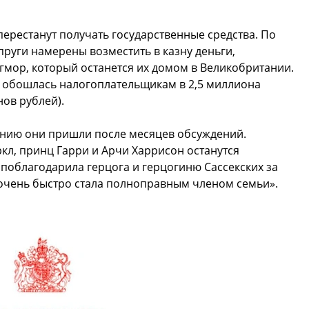
перестанут получать государственные средства. По
руги намерены возместить в казну деньги,
гмор, который останется их домом в Великобритании.
а обошлась налогоплательщикам в 2,5 миллиона
нов рублей).
ешению они пришли после месяцев обсуждений.
кл, принц Гарри и Арчи Харрисон останутся
поблагодарила герцога и герцогиню Сассекских за
«очень быстро стала полноправным членом семьи».