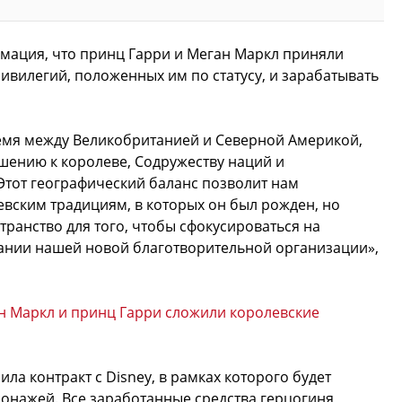
мация, что принц Гарри и Меган Маркл приняли
ивилегий, положенных им по статусу, и зарабатывать
емя между Великобританией и Северной Америкой,
шению к королеве, Содружеству наций и
тот географический баланс позволит нам
евским традициям, в которых он был рожден, но
ранство для того, чтобы сфокусироваться на
дании нашей новой благотворительной организации»,
н Маркл и принц Гарри сложили королевские
ла контракт с Disney, в рамках которого будет
онажей. Все заработанные средства герцогиня