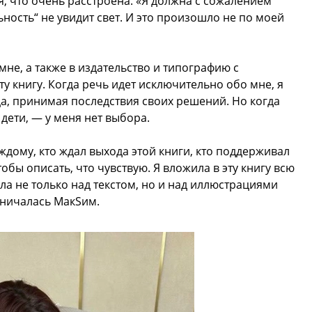
я, что очень расстроена. «Я должна с сожалением
ьность“ не увидит свет. И это произошло не по моей
не, а также в издательство и типографию с
у книгу. Когда речь идет исключительно обо мне, я
ца, принимая последствия своих решений. Но когда
дети, — у меня нет выбора.
дому, кто ждал выхода этой книги, кто поддерживал
обы описать, что чувствую. Я вложила в эту книгу всю
ала не только над текстом, но и над иллюстрациями
нничалась МакSим.