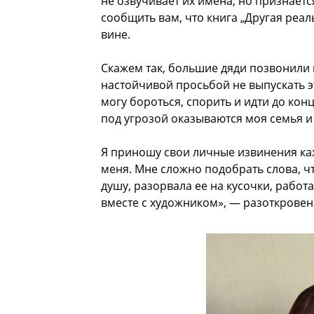
не озвучивает их имена, но признаетс
сообщить вам, что книга „Другая реал
вине.
Скажем так, большие дяди позвонили м
настойчивой просьбой не выпускать эт
могу бороться, спорить и идти до кон
под угрозой оказываются моя семья и 
Я приношу свои личные извинения каж
меня. Мне сложно подобрать слова, чт
душу, разорвала ее на кусочки, работ
вместе с художником», — разоткрове