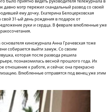
го было приятно видеть руководителя тележурнала в
ак давно мэтр пережил скандальный развод со своей
родившей ему дочку. Екатерина Белоцерковская
а свой 31-ый день рождения в подарок от
едложение руки и сердца. В феврале влюбленные уже
ракосочетания.
а основателя киножурнала Анна Грачевская тоже
ени собирается выйти замуж. Со своим
вушка, которая после развода решила
рьере, познакомилась весной прошлого года. Их
ое отношение к работе, и сейчас она прекрасно
изацию. Влюбленные отправятся под венец уже этим