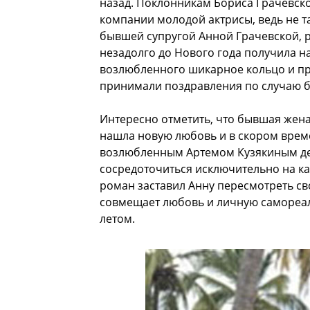
назад. Поклонникам Бориса Грачевско
компании молодой актрисы, ведь не т
бывшей супругой Анной Грачевской, 
незадолго до Нового года получила н
возлюбленного шикарное кольцо и пр
принимали поздравления по случаю б
Интересно отметить, что бывшая жен
нашла новую любовь и в скором врем
возлюбленным Артемом Кузякиным де
сосредоточиться исключительно на ка
роман заставил Анну пересмотреть св
совмещает любовь и личную самореал
летом.