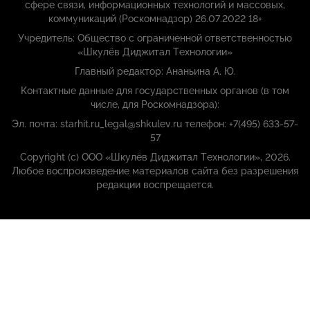
сфере связи, информационных технологий и массовых,
коммуникаций (Роскомнадзор) 26.07.2022 18+
Учредитель: Общество с ограниченной ответственностью
«Шкулёв Диджитал Технологии»
Главный редактор: Ананьина А. Ю.
Контактные данные для государственных органов (в том
числе, для Роскомнадзора):
Эл. почта: starhit.ru_legal@shkulev.ru телефон: +7(495) 633-57-
57
Copyright (с) ООО «Шкулёв Диджитал Технологии», 2026.
Любое воспроизведение материалов сайта без разрешения
редакции воспрещается.