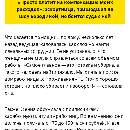
«Просто влетит на компенсацию моих
расходов»: эскортница, пришедшая на
шоу Бородиной, не боится суда с ней
Что касается помощниц по дому, несколько лет
назад ведущая жаловалась, как сложно найти
идеальных сотрудниц. Ее не устраивало, что
женщины не могли справляться со всем объемом
работы. «Самое главное — это готовка и уборка, а
такого человека найти тяжело. Мы опять в поиске
домработницы „с проживанием“… Кто-то хорошо
готовит, но плохо убирает и наоборот!» — сетовала
она.
Также Ксения обсуждала с подписчиками
заработную плату домработниц. По ее мнению, они
должны получать от 75 до 150 тысяч рублей. И все
же верхняя планка, как считает Ксения, это явно