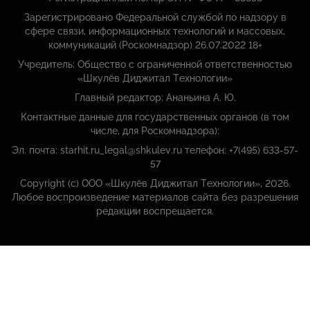
Зарегистрировано Федеральной службой по надзору в
сфере связи, информационных технологий и массовых,
коммуникаций (Роскомнадзор) 26.07.2022 18+
Учредитель: Общество с ограниченной ответственностью
«Шкулёв Диджитал Технологии»
Главный редактор: Ананьина А. Ю.
Контактные данные для государственных органов (в том
числе, для Роскомнадзора):
Эл. почта: starhit.ru_legal@shkulev.ru телефон: +7(495) 633-57-
57
Copyright (с) ООО «Шкулёв Диджитал Технологии», 2026.
Любое воспроизведение материалов сайта без разрешения
редакции воспрещается.