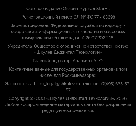
Сетевое издание Онлайн журнал StarHit
Регистрационный номер ЭЛ № ФС 77 - 83698
Зарегистрировано Федеральной службой по надзору в
сфере связи, информационных технологий и массовых,
коммуникаций (Роскомнадзор) 26.07.2022 18+
Учредитель: Общество с ограниченной ответственностью
«Шкулёв Диджитал Технологии»
Главный редактор: Ананьина А. Ю.
Контактные данные для государственных органов (в том
числе, для Роскомнадзора):
Эл. почта: starhit.ru_legal@shkulev.ru телефон: +7(495) 633-57-
57
Copyright (с) ООО «Шкулёв Диджитал Технологии», 2026.
Любое воспроизведение материалов сайта без разрешения
редакции воспрещается.