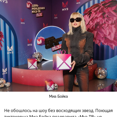
Миа Бойка
Не обошлось на шоу без восходящих звезд. Поющая
тиктокерша Миа Бойка поздравила «Муз-ТВ» не