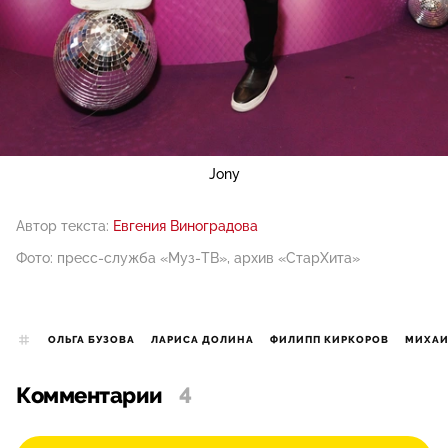
Jony
Автор текста:
Евгения Виноградова
Фото: пресс-служба «Муз-ТВ», архив «СтарХита»
ОЛЬГА БУЗОВА
ЛАРИСА ДОЛИНА
ФИЛИПП КИРКОРОВ
МИХАИ
Комментарии
4