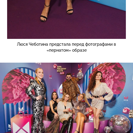
Люся Чеботина предстала перед фотографами в
«пернатом» образе