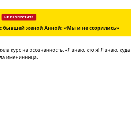
НЕ ПРОПУСТИТЕ
 с бывшей женой Анной: «Мы и не ссорились»
яла курс на осознанность. «Я знаю, кто я! Я знаю, куда
чила именинница.