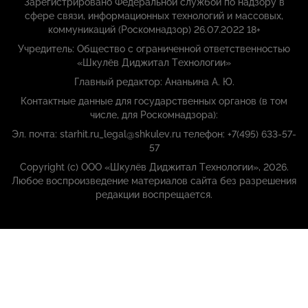
Зарегистрировано Федеральной службой по надзору в
сфере связи, информационных технологий и массовых,
коммуникаций (Роскомнадзор) 26.07.2022 18+
Учредитель: Общество с ограниченной ответственностью
«Шкулёв Диджитал Технологии»
Главный редактор: Ананьина А. Ю.
Контактные данные для государственных органов (в том
числе, для Роскомнадзора):
Эл. почта: starhit.ru_legal@shkulev.ru телефон: +7(495) 633-57-
57
Copyright (с) ООО «Шкулёв Диджитал Технологии», 2026.
Любое воспроизведение материалов сайта без разрешения
редакции воспрещается.