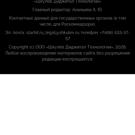
«Шкулёв Диджитал Технологии»
Главный редактор: Ананьина А. Ю.
Контактные данные для государственных органов (в том
числе, для Роскомнадзора):
Эл. почта: starhit.ru_legal@shkulev.ru телефон: +7(495) 633-57-
57
Copyright (с) ООО «Шкулёв Диджитал Технологии», 2026.
Любое воспроизведение материалов сайта без разрешения
редакции воспрещается.