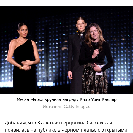
Меган Маркл вручила награду Клэр Уэйт Келлер
Источник:
Getty Images
Добавим, что 37-летняя герцогиня Сассекская
появилась на публике в черном платье с открытыми