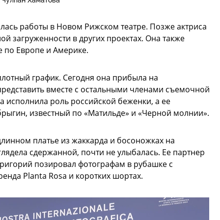
Чулпан Хаматова
лась работы в Новом Рижском театре. Позже актриса
ой загруженности в других проектах. Она также
 по Европе и Америке.
плотный график. Сегодня она прибыла на
представить вместе с остальными членами съемочной
а исполнила роль российской беженки, а ее
брыгин, известный по «Матильде» и «Черной молнии».
линном платье из жаккарда и босоножках на
глядела сдержанной, почти не улыбалась. Ее партнер
Григорий позировал фотографам в рубашке с
енда Planta Rosa и коротких шортах.