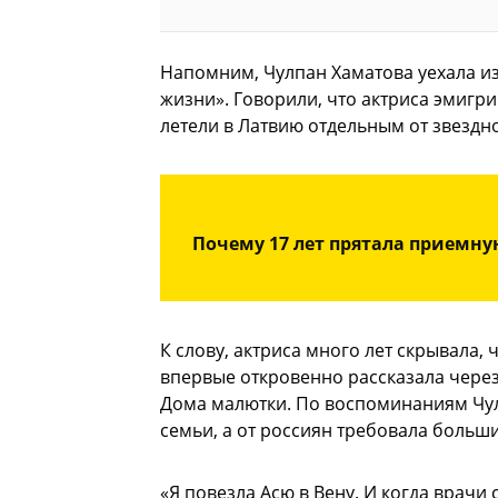
Напомним, Чулпан Хаматова уехала из 
жизни». Говорили, что актриса эмигри
летели в Латвию отдельным от звездн
Почему 17 лет прятала приемну
К слову, актриса много лет скрывала, 
впервые откровенно рассказала через
Дома малютки. По воспоминаниям Чулп
семьи, а от россиян требовала больш
«Я повезла Асю в Вену. И когда врачи