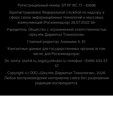
Регистрационный номер ЭЛ № ФС 77 - 83698
Зарегистрировано Федеральной службой по надзору в
сфере связи, информационных технологий и массовых,
коммуникаций (Роскомнадзор) 26.07.2022 18+
Учредитель: Общество с ограниченной ответственностью
«Шкулёв Диджитал Технологии»
Главный редактор: Ананьина А. Ю.
Контактные данные для государственных органов (в том
числе, для Роскомнадзора):
Эл. почта: starhit.ru_legal@shkulev.ru телефон: +7(495) 633-57-
57
Copyright (с) ООО «Шкулёв Диджитал Технологии», 2026.
Любое воспроизведение материалов сайта без разрешения
редакции воспрещается.